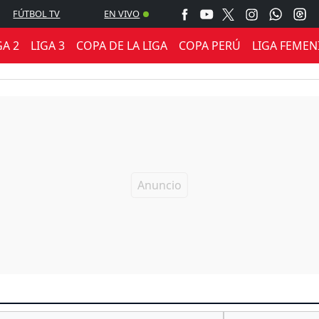
FÚTBOL TV
EN VIVO
GA 2
LIGA 3
COPA DE LA LIGA
COPA PERÚ
LIGA FEMEN