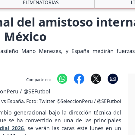
ELIMINATORIAS
L
nal del amistoso intern
n México
 brasileño Mano Menezes, y España medirán fuerza
Comparte en:
 vs España. Foto: Twitter @SeleccionPeru / @SEFutbol
mbio generacional bajo la dirección técnica del
que se ha convertido en una de las principales
ial 2026
, se verán las caras este lunes en un