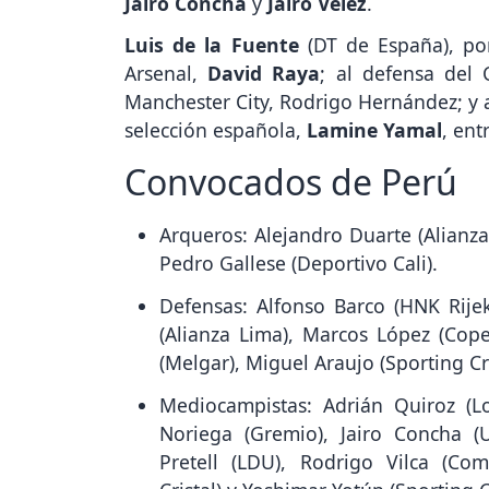
Jairo Concha
y
Jairo Vélez
.
Luis de la Fuente
(DT de España), por
Arsenal,
David Raya
; al defensa del 
Manchester City, Rodrigo Hernández; y a
selección española,
Lamine Yamal
, ent
Convocados de Perú
Arqueros: Alejandro Duarte (Alianz
Pedro Gallese (Deportivo Cali).
Defensas: Alfonso Barco (HNK Rij
(Alianza Lima), Marcos López (Cop
(Melgar), Miguel Araujo (Sporting Cri
Mediocampistas: Adrián Quiroz (Los
Noriega (Gremio), Jairo Concha (Un
Pretell (LDU), Rodrigo Vilca (Com