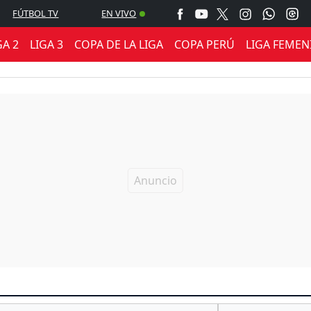
FÚTBOL TV
EN VIVO
GA 2
LIGA 3
COPA DE LA LIGA
COPA PERÚ
LIGA FEMEN