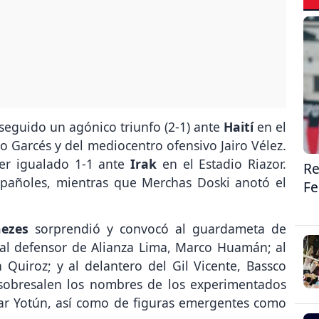
nseguido un agónico triunfo (2-1) ante
Haití
en el
o Garcés y del mediocentro ofensivo Jairo Vélez.
ber igualado 1-1 ante
Irak
en el Estadio Riazor.
Re
spañoles, mientras que Merchas Doski anotó el
F
nezes
sorprendió y convocó al guardameta de
al defensor de Alianza Lima, Marco Huamán; al
Quiroz; y al delantero del Gil Vicente, Bassco
sobresalen los nombres de los experimentados
mar Yotún, así como de figuras emergentes como