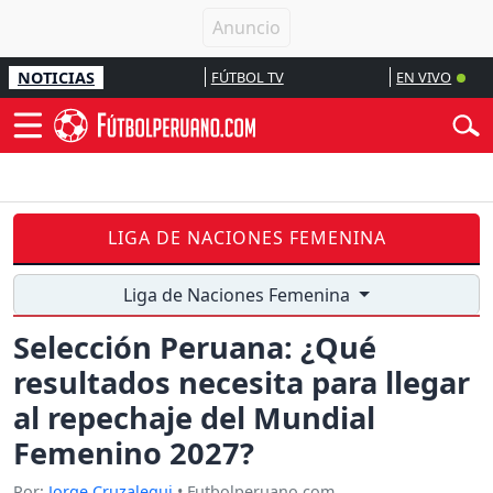
NOTICIAS
FÚTBOL TV
EN VIVO
LIGA DE NACIONES FEMENINA
Liga de Naciones Femenina
Selección Peruana: ¿Qué
resultados necesita para llegar
al repechaje del Mundial
Femenino 2027?
Por:
Jorge Cruzalegui
• Futbolperuano.com