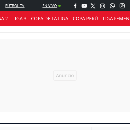
FÚTBOL TV
EN VIVO
GA 2
LIGA 3
COPA DE LA LIGA
COPA PERÚ
LIGA FEMEN