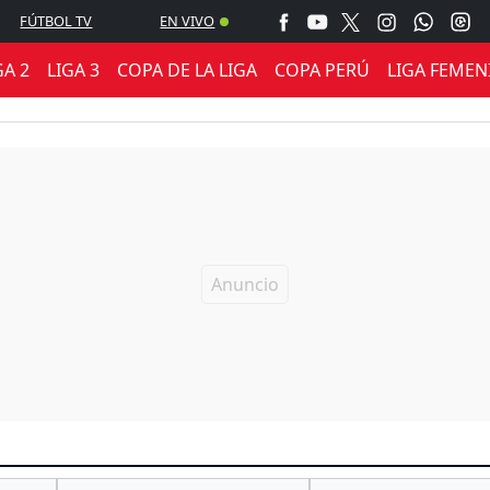
FÚTBOL TV
EN VIVO
GA 2
LIGA 3
COPA DE LA LIGA
COPA PERÚ
LIGA FEMEN