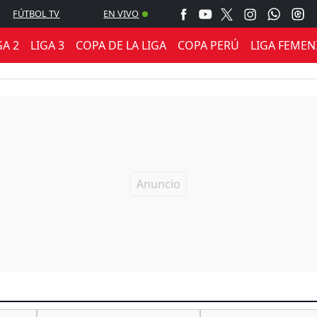
FÚTBOL TV
EN VIVO
GA 2
LIGA 3
COPA DE LA LIGA
COPA PERÚ
LIGA FEMEN