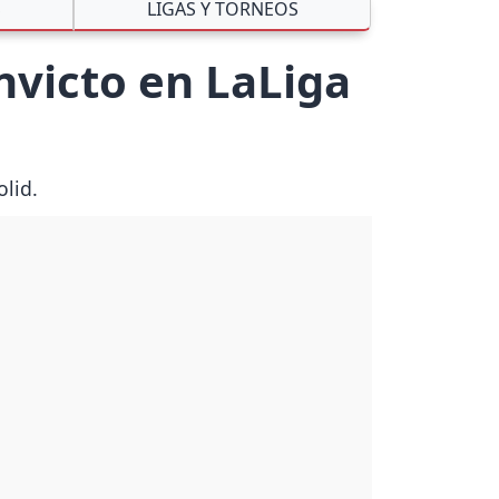
S
LIGAS Y TORNEOS
nvicto en LaLiga
olid.