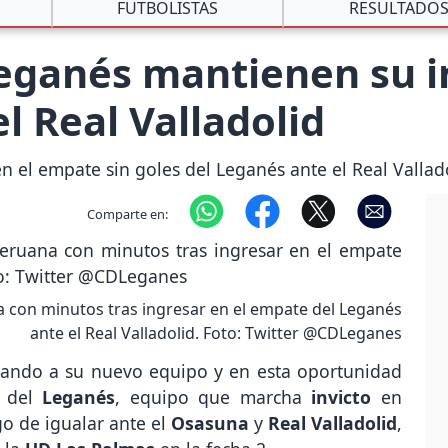
FUTBOLISTAS
RESULTADO
eganés mantienen su i
el Real Valladolid
n el empate sin goles del Leganés ante el Real Vallad
Comparte en:
na con minutos tras ingresar en el empate del Leganés
ante el Real Valladolid. Foto: Twitter @CDLeganes
zando a su nuevo equipo y en esta oportunidad
a del
Leganés
, equipo que marcha
invicto
en
go de igualar ante el
Osasuna
y
Real Valladolid
,