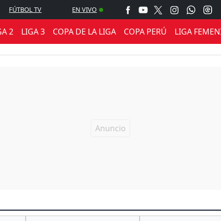
FÚTBOL TV
EN VIVO
GA 2
LIGA 3
COPA DE LA LIGA
COPA PERÚ
LIGA FEMEN