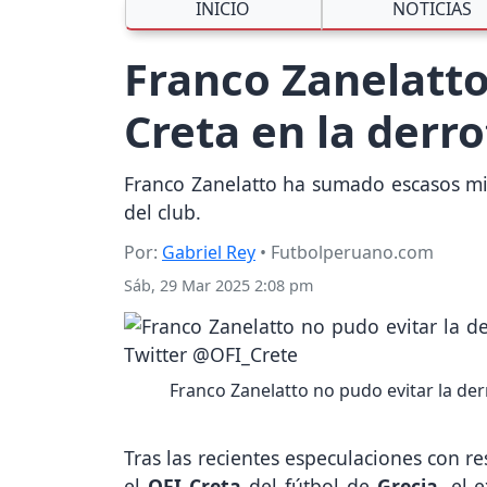
INICIO
NOTICIAS
Franco Zanelatto
Creta en la derr
Franco Zanelatto ha sumado escasos min
del club.
Por:
Gabriel Rey
• Futbolperuano.com
Sáb, 29 Mar 2025 2:08 pm
Franco Zanelatto no pudo evitar la derr
Tras las recientes especulaciones con r
el
OFI Creta
del fútbol de
Grecia
, el 