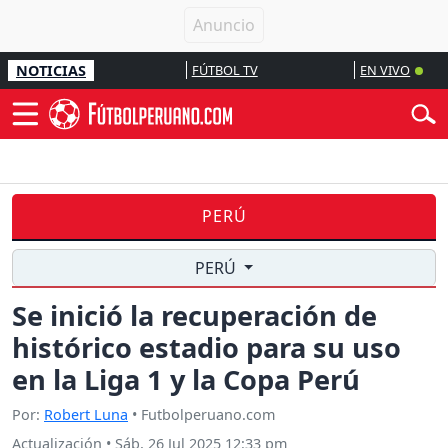
NOTICIAS
FÚTBOL TV
EN VIVO
PERÚ
PERÚ
Se inició la recuperación de
histórico estadio para su uso
en la Liga 1 y la Copa Perú
Por:
Robert Luna
• Futbolperuano.com
Actualización
•
Sáb, 26 Jul 2025 12:33 pm