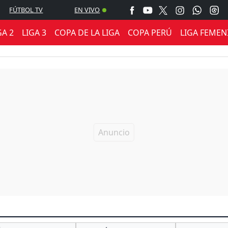
FÚTBOL TV
EN VIVO
GA 2
LIGA 3
COPA DE LA LIGA
COPA PERÚ
LIGA FEMEN