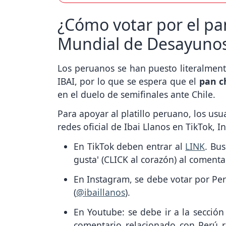
¿Cómo votar por el pa
Mundial de Desayunos
Los peruanos se han puesto literalmen
IBAI, por lo que se espera que el
pan c
en el duelo de semifinales ante Chile.
Para apoyar al platillo peruano, los usu
redes oficial de Ibai Llanos en TikTok,
En TikTok deben entrar al
LINK
. Bu
gusta' (CLICK al corazón) al comenta
En Instagram, se debe votar por Per
(
@ibaillanos
).
En Youtube: se debe ir a la secció
comentario relacionado con Perú r