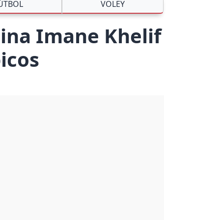
ÚTBOL
VOLEY
lina Imane Khelif
icos