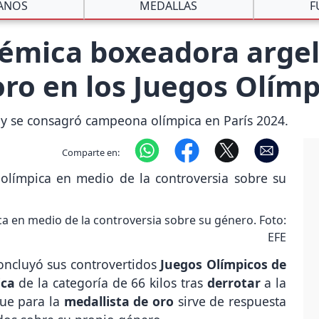
ANOS
MEDALLAS
F
olémica boxeadora arge
oro en los Juegos Olímp
g y se consagró campeona olímpica en París 2024.
Comparte en:
a en medio de la controversia sobre su género. Foto:
EFE
ncluyó sus controvertidos
Juegos Olímpicos de
ica
de la categoría de 66 kilos tras
derrotar
a la
que para la
medallista de oro
sirve de respuesta