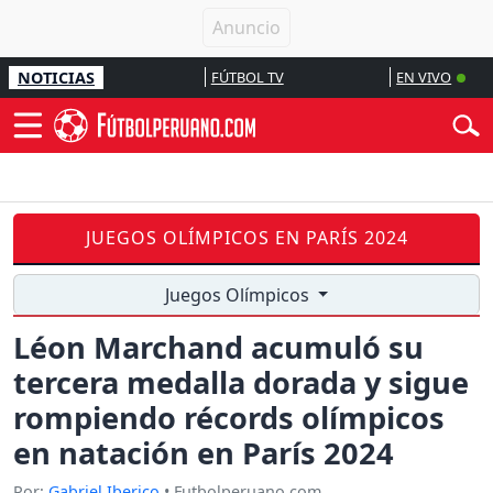
NOTICIAS
FÚTBOL TV
EN VIVO
JUEGOS OLÍMPICOS EN PARÍS 2024
Juegos Olímpicos
Léon Marchand acumuló su
tercera medalla dorada y sigue
rompiendo récords olímpicos
en natación en París 2024
Por:
Gabriel Iberico
• Futbolperuano.com