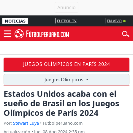
NOTICIAS
FÚTBOL TV
EN VIVO
JUEGOS OLÍMPICOS EN PARÍS 2024
Juegos Olímpicos
Estados Unidos acaba con el
sueño de Brasil en los Juegos
Olímpicos de París 2024
Por:
Stewart Luya
• Futbolperuano.com
Actualización
•
Jue, 08 Ago 2024 2:35 pm