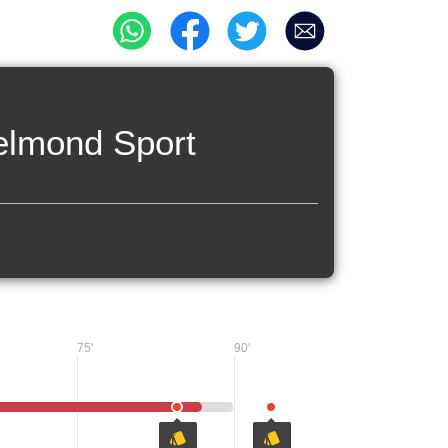
elmond Sport
75'
90'