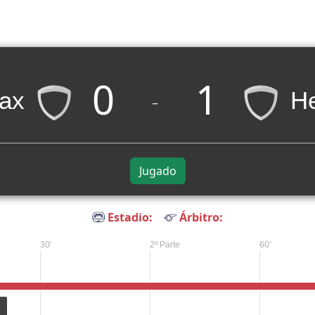
0
1
jax
H
_
Jugado
Estadio:
Árbitro:
30'
2º Parte
60'