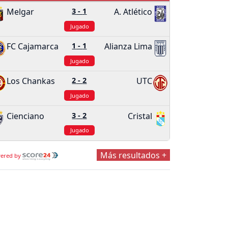
Melgar
3
-
1
A. Atlético
Jugado
FC Cajamarca
1
-
1
Alianza Lima
Jugado
Los Chankas
2
-
2
UTC
Jugado
Cienciano
3
-
2
Cristal
Jugado
Más resultados +
ered by