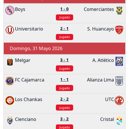
Boys
1
-
0
Comerciantes
Jugado
Universitario
2
-
1
S. Huancayo
Jugado
Domingo, 31 Mayo 2026
Melgar
3
-
1
A. Atlético
Jugado
FC Cajamarca
1
-
1
Alianza Lima
Jugado
Los Chankas
2
-
2
UTC
Jugado
Cienciano
3
-
2
Cristal
Jugado