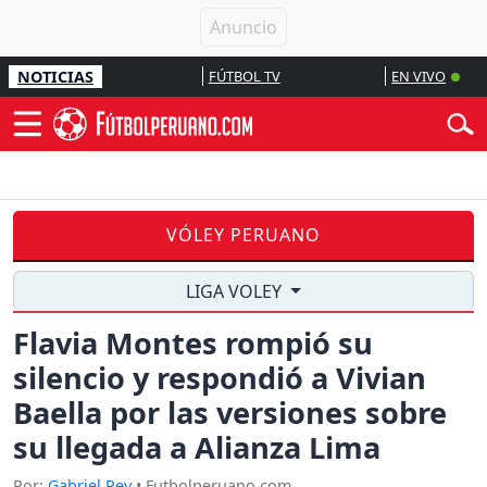
NOTICIAS
FÚTBOL TV
EN VIVO
VÓLEY PERUANO
LIGA VOLEY
Flavia Montes rompió su
silencio y respondió a Vivian
Baella por las versiones sobre
su llegada a Alianza Lima
Por:
Gabriel Rey
• Futbolperuano.com