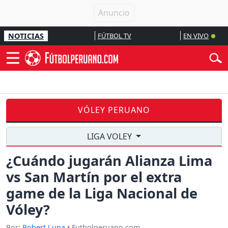
NOTICIAS
FÚTBOL TV
EN VIVO
VÓLEY PERUANO
LIGA VOLEY
¿Cuándo jugarán Alianza Lima
vs San Martín por el extra
game de la Liga Nacional de
Vóley?
Por:
Robert Luna
• Futbolperuano.com