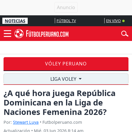
NOTICIAS
FÚTBOL TV
EN VIVO
VÓLEY PERUANO
LIGA VOLEY
¿A qué hora juega República
Dominicana en la Liga de
Naciones Femenina 2026?
Por:
Stewart Luya
• Futbolperuano.com
Actualización
•
Mié, 03 Jun 2026 8:14 am