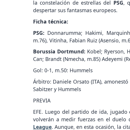
la constelación de estrellas del
PSG
, 
despertar sus fantasmas europeos.
Ficha técnica:
PSG:
Donnarumma; Hakimi, Marquinhos
m.76), Vitinha, Fabian Ruiz (Asensio, m
Borussia Dortmund:
Kobel; Ryerson, H
Can; Brandt (Nmecha, m.85) Adeyemi (Reu
Gol: 0-1, m.50: Hummels
Árbitro: Daniele Orsato (ITA), amonestó 
Sabitzer y Hummels
PREVIA
EFE. Luego del partido de ida, jugado 
volverán a medir fuerzas en el duelo 
League
. Aunque, en esta ocasión, la ci