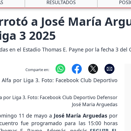
AS
RESULTADOS
POSI
rrotó a José María Arg
iga 3 2025
das en el Estadio Thomas E. Payne por la fecha 3 del 
Comparte en:
fa por Liga 3. Foto: Facebook Club Deportivo Defensor
José Maria Arguedas
domingo 11 de mayo a
José María Arguedas
por
ncuentro fue programado para las 15:00 horas
 Thomas E. Payne. Además, podrás
SEGUIR EL