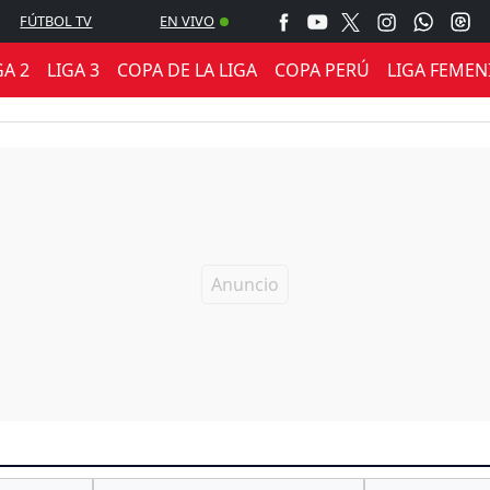
FÚTBOL TV
EN VIVO
GA 2
LIGA 3
COPA DE LA LIGA
COPA PERÚ
LIGA FEMEN