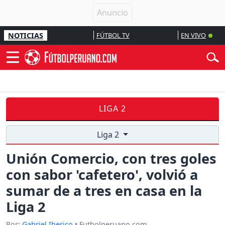
NOTICIAS
FÚTBOL TV
EN VIVO
LIGA 2
Liga 2
Unión Comercio, con tres goles
con sabor 'cafetero', volvió a
sumar de a tres en casa en la
Liga 2
Por:
Gabriel Iberico
• Futbolperuano.com