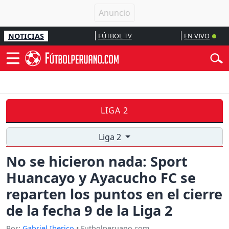
NOTICIAS
FÚTBOL TV
EN VIVO
LIGA 2
Liga 2
No se hicieron nada: Sport
Huancayo y Ayacucho FC se
reparten los puntos en el cierre
de la fecha 9 de la Liga 2
Por:
Gabriel Iberico
• Futbolperuano.com