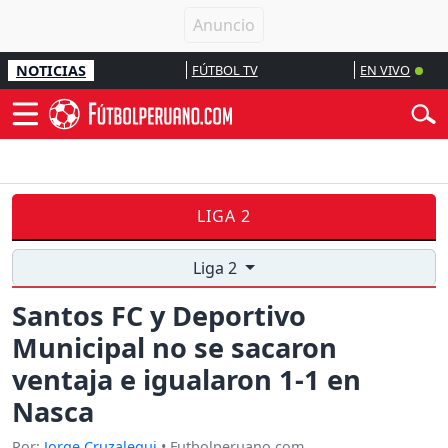
NOTICIAS
FÚTBOL TV
EN VIVO
LIGA 2
Liga 2
Santos FC y Deportivo
Municipal no se sacaron
ventaja e igualaron 1-1 en
Nasca
Por:
Jorge Cruzalegui
• Futbolperuano.com