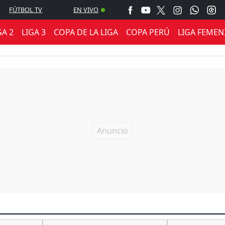
FÚTBOL TV
EN VIVO
GA 2
LIGA 3
COPA DE LA LIGA
COPA PERÚ
LIGA FEMEN