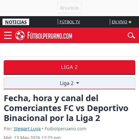
NOTICIAS
FÚTBOL TV
EN VIVO
LIGA 2
Liga 2
Fecha, hora y canal del
Comerciantes FC vs Deportivo
Binacional por la Liga 2
Por:
Stewart Luya
• Futbolperuano.com
Mié, 13 May 2026 12:23 pm