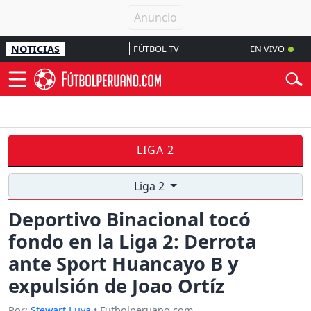
NOTICIAS
FÚTBOL TV
EN VIVO
LIGA 2
Liga 2
Deportivo Binacional tocó
fondo en la Liga 2: Derrota
ante Sport Huancayo B y
expulsión de Joao Ortíz
Por:
Stewart Luya
• Futbolperuano.com