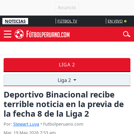
NOTICIAS
FÚTBOL TV
EN VIVO
LIGA 2
Liga 2
Deportivo Binacional recibe
terrible noticia en la previa de
la fecha 8 de la Liga 2
Por:
Stewart Luya
• Futbolperuano.com
Mar, 19 May 2026 7:53 am