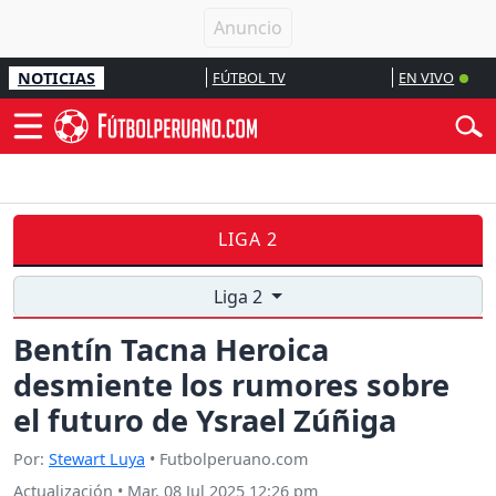
NOTICIAS
FÚTBOL TV
EN VIVO
LIGA 2
Liga 2
Bentín Tacna Heroica
desmiente los rumores sobre
el futuro de Ysrael Zúñiga
Por:
Stewart Luya
• Futbolperuano.com
Actualización
•
Mar, 08 Jul 2025 12:26 pm