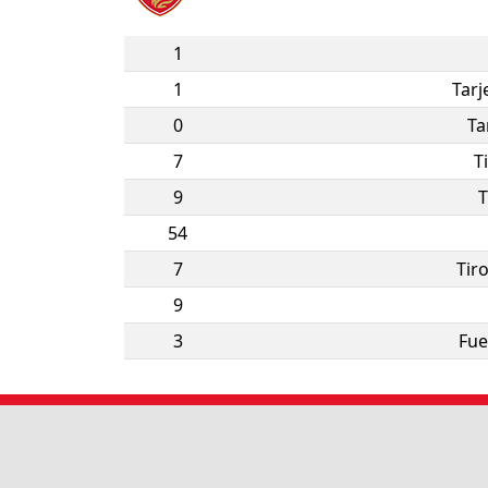
1
1
Tarj
0
Ta
7
T
9
T
54
7
Tir
9
3
Fue