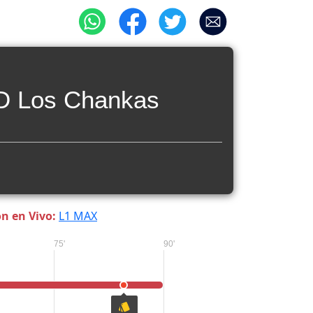
D Los Chankas
n en Vivo:
L1 MAX
75'
90'