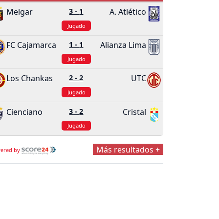
Melgar
3
-
1
A. Atlético
Jugado
FC Cajamarca
1
-
1
Alianza Lima
Jugado
Los Chankas
2
-
2
UTC
Jugado
Cienciano
3
-
2
Cristal
Jugado
Más resultados +
ered by