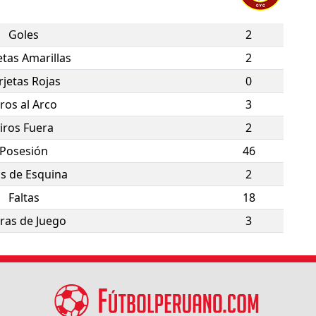
Goles
2
etas Amarillas
2
rjetas Rojas
0
iros al Arco
3
iros Fuera
2
Posesión
46
os de Esquina
2
Faltas
18
ras de Juego
3