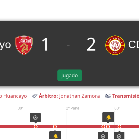
1
2
yo
C
_
Jugado
o Huancayo
Árbitro:
Jonathan Zamora
Transmisió
30'
2º Parte
60'