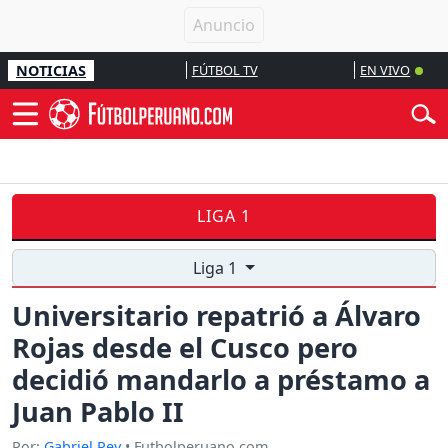
NOTICIAS
FÚTBOL TV
EN VIVO
LIGA 1
Liga 1
Universitario repatrió a Álvaro
Rojas desde el Cusco pero
decidió mandarlo a préstamo a
Juan Pablo II
Por:
Gabriel Rey
• Futbolperuano.com