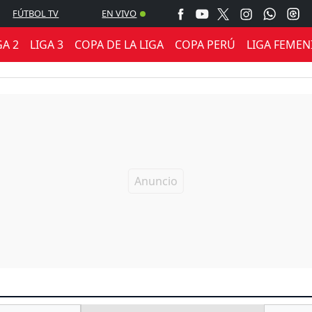
FÚTBOL TV
EN VIVO
GA 2
LIGA 3
COPA DE LA LIGA
COPA PERÚ
LIGA FEMEN