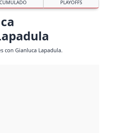
CUMULADO
PLAYOFFS
ica
 Lapadula
es con Gianluca Lapadula.