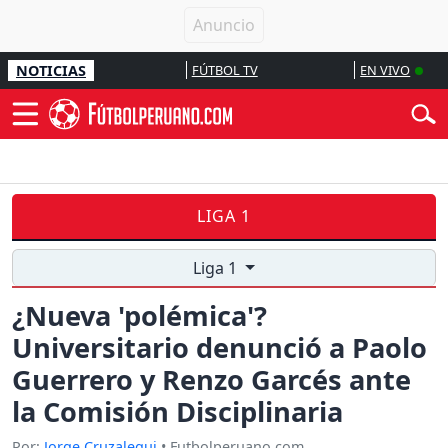
NOTICIAS
FÚTBOL TV
EN VIVO
LIGA 1
Liga 1
¿Nueva 'polémica'?
Universitario denunció a Paolo
Guerrero y Renzo Garcés ante
la Comisión Disciplinaria
Por:
Jorge Cruzalegui
• Futbolperuano.com