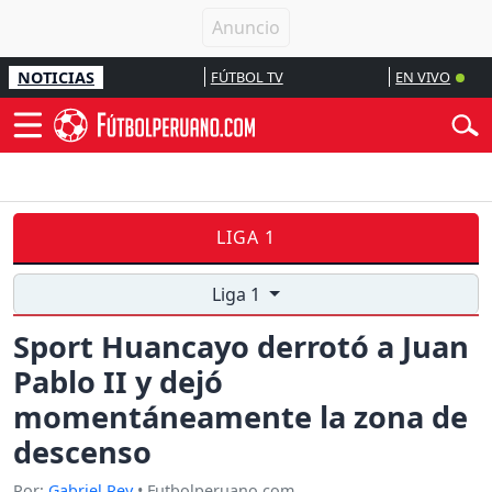
NOTICIAS
FÚTBOL TV
EN VIVO
LIGA 1
Liga 1
Sport Huancayo derrotó a Juan
Pablo II y dejó
momentáneamente la zona de
descenso
Por:
Gabriel Rey
• Futbolperuano.com