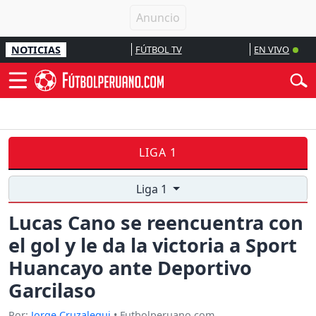
NOTICIAS
FÚTBOL TV
EN VIVO
LIGA 1
Liga 1
Lucas Cano se reencuentra con
el gol y le da la victoria a Sport
Huancayo ante Deportivo
Garcilaso
Por:
Jorge Cruzalegui
• Futbolperuano.com