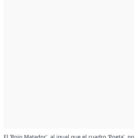
El ‘Rojo Matador’, al igual que el cuadro ‘Poeta’, no