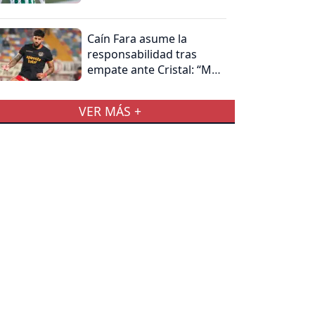
Caín Fara asume la
responsabilidad tras
empate ante Cristal: “Me
hago cargo”
VER MÁS +