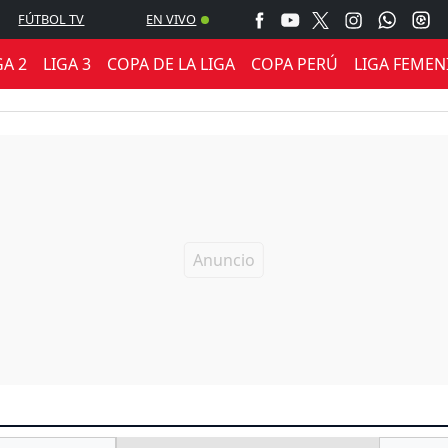
FÚTBOL TV
EN VIVO
GA 2
LIGA 3
COPA DE LA LIGA
COPA PERÚ
LIGA FEMEN