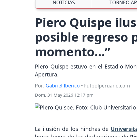
NOTICIAS
TORNEO AP
Piero Quispe ilu
posible regreso 
momento…”
Piero Quispe estuvo en el Estadio Monu
Apertura.
Por:
Gabriel Iberico
• Futbolperuano.com
Dom, 31 May 2026 12:17 pm
La ilusión de los hinchas de
Universit
horas luego de las declaraciones de
Pi