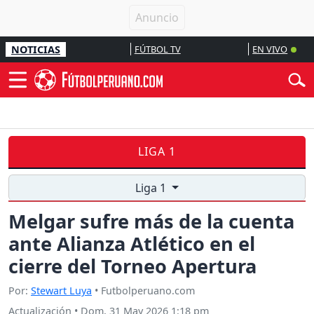
NOTICIAS
FÚTBOL TV
EN VIVO
LIGA 1
Liga 1
Melgar sufre más de la cuenta
ante Alianza Atlético en el
cierre del Torneo Apertura
Por:
Stewart Luya
• Futbolperuano.com
Actualización
•
Dom, 31 May 2026 1:18 pm