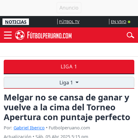
NOTICIAS
FÚTBOL TV
EN VIVO
LIGA 1
Liga 1
Melgar no se cansa de ganar y
vuelve a la cima del Torneo
Apertura con puntaje perfecto
Por:
Gabriel Iberico
• Futbolperuano.com
Actualización
•
Sáb, 05 Abr 2025 5:15 pm