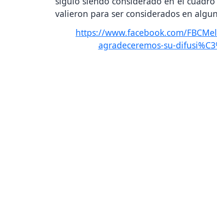
siguió siendo considerado en el cuadro r
valieron para ser considerados en algun
https://www.facebook.com/FBCMelg
agradeceremos-su-difusi%C