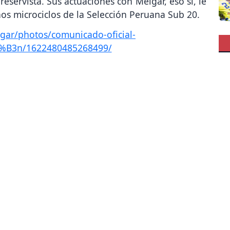
eservista. Sus actuaciones con Melgar, eso sí, le
os microciclos de la Selección Peruana Sub 20.
ar/photos/comunicado-oficial-
3%B3n/1622480485268499/