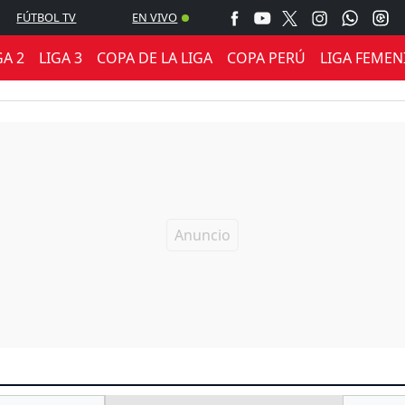
FÚTBOL TV
EN VIVO
GA 2
LIGA 3
COPA DE LA LIGA
COPA PERÚ
LIGA FEMEN