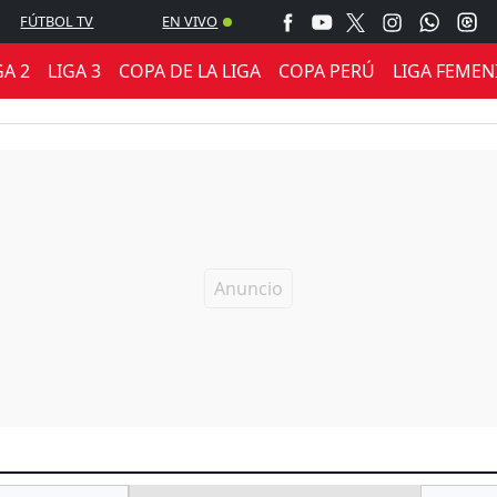
FÚTBOL TV
EN VIVO
GA 2
LIGA 3
COPA DE LA LIGA
COPA PERÚ
LIGA FEMEN