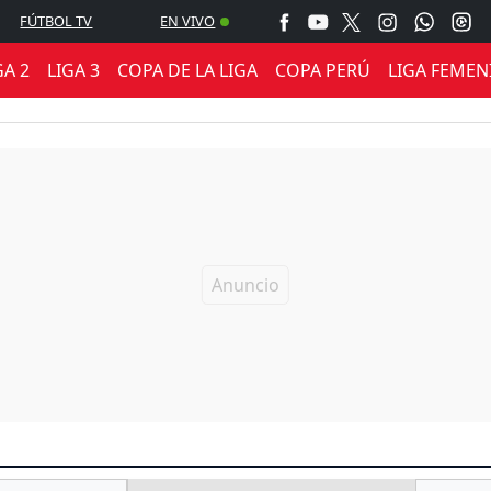
FÚTBOL TV
EN VIVO
GA 2
LIGA 3
COPA DE LA LIGA
COPA PERÚ
LIGA FEMEN