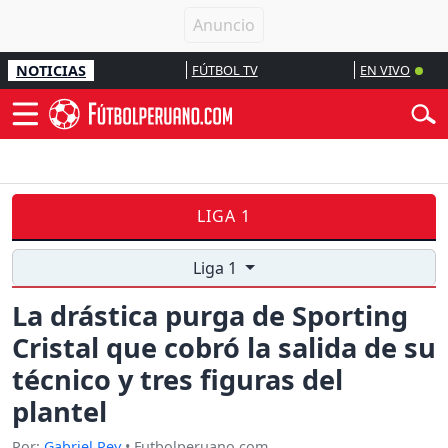
NOTICIAS
FÚTBOL TV
EN VIVO
LIGA 1
Liga 1
La drástica purga de Sporting
Cristal que cobró la salida de su
técnico y tres figuras del
plantel
Por:
Gabriel Rey
• Futbolperuano.com