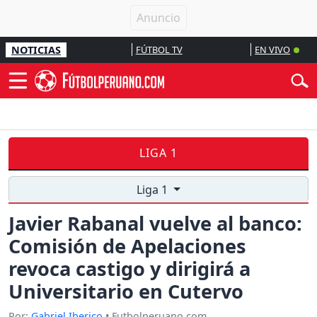
NOTICIAS
FÚTBOL TV
EN VIVO
LIGA 1
Liga 1
Javier Rabanal vuelve al banco:
Comisión de Apelaciones
revoca castigo y dirigirá a
Universitario en Cutervo
Por:
Gabriel Iberico
• Futbolperuano.com