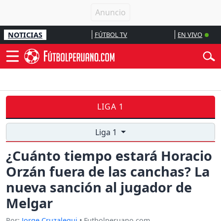
NOTICIAS
FÚTBOL TV
EN VIVO
LIGA 1
Liga 1
¿Cuánto tiempo estará Horacio
Orzán fuera de las canchas? La
nueva sanción al jugador de
Melgar
Por:
Jorge Cruzalegui
• Futbolperuano.com