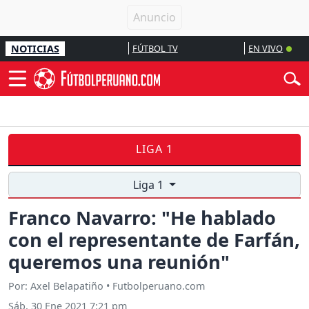
NOTICIAS
FÚTBOL TV
EN VIVO
LIGA 1
Liga 1
Franco Navarro: "He hablado
con el representante de Farfán,
queremos una reunión"
Por: Axel Belapatiño • Futbolperuano.com
Sáb, 30 Ene 2021 7:21 pm