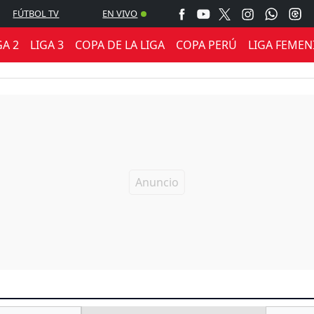
FÚTBOL TV
EN VIVO
GA 2
LIGA 3
COPA DE LA LIGA
COPA PERÚ
LIGA FEMEN