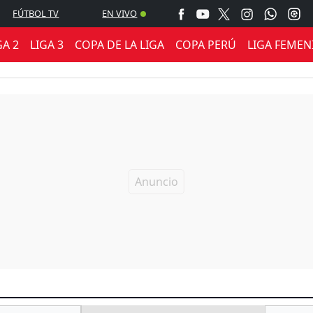
FÚTBOL TV
EN VIVO
GA 2
LIGA 3
COPA DE LA LIGA
COPA PERÚ
LIGA FEMEN