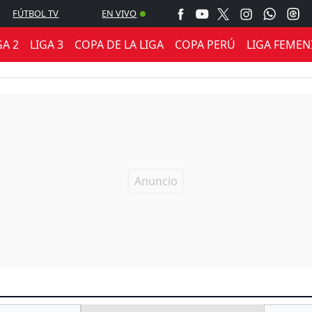
FÚTBOL TV
EN VIVO
GA 2
LIGA 3
COPA DE LA LIGA
COPA PERÚ
LIGA FEMEN