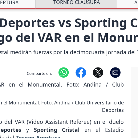
TORNEO CLAUSURA
ERTURA
A
Deportes vs Sporting C
rgo del VAR en el Monu
istal medirán fuerzas por la decimocuarta jornada del 
Comparte en:
 el Monumental. Foto: Andina / Club Universitario de
Deportes
 del VAR (Video Assistant Referee) en el duelo
Deportes
y
Sporting Cristal
en el Estadio
da del
Torneo Apertura
.