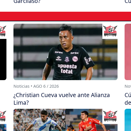
Garcilaso?
Cu
Noticias • AGO 6 / 2026
Not
¿Christian Cueva vuelve ante Alianza
Cú
Lima?
de