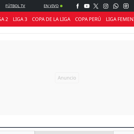
FÚTBOL TV
EN VIVO
GA 2
LIGA 3
COPA DE LA LIGA
COPA PERÚ
LIGA FEMEN