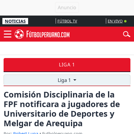
NOTICIAS
FÚTBOL TV
EN VIVO
LIGA 1
Liga 1
Comisión Disciplinaria de la
FPF notificara a jugadores de
Universitario de Deportes y
Melgar de Arequipa
Por:
Robert Luna
• Futbolperuano.com