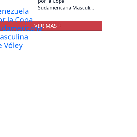
por la Copa
Sudamericana Masculina
de Vóley
VER MÁS +