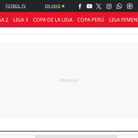
FÚTBOL TV
EN VIVO
GA 2
LIGA 3
COPA DE LA LIGA
COPA PERÚ
LIGA FEMEN